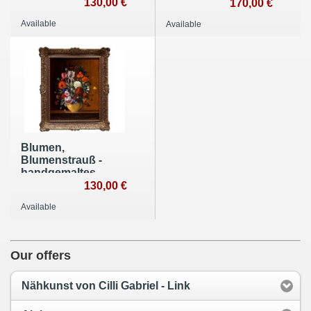
Ölbild , gemalt nach
130,00 €
Ölbild , gemalt nach
170,00 €
einer Vorlage in
einer Vorlage in
Available
Available
40x50cm
50x60cm
Blumen,
Blumenstrauß -
handgemaltes
Ölbild , gemalt nach
130,00 €
einer Vorlage in
Available
40x50cm
Our offers
Nähkunst von Cilli Gabriel - Link