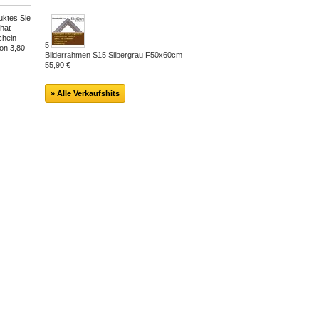
uktes Sie
 hat
chein
5
von
3,80
Bilderrahmen S15 Silbergrau F50x60cm
55,90 €
» Alle Verkaufshits