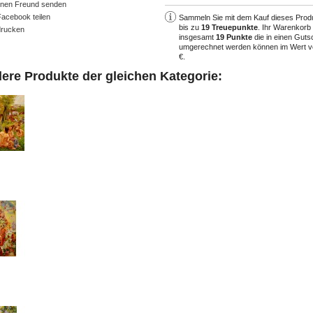
inen Freund senden
Facebook teilen
Sammeln Sie mit dem Kauf dieses Prod
bis zu
19
Treuepunkte
. Ihr Warenkorb
rucken
insgesamt
19
Punkte
die in einen Guts
umgerechnet werden können im Wert 
€
.
dere Produkte der gleichen Kategorie: