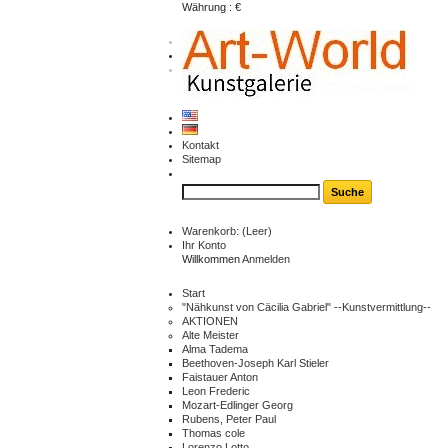
Währung : €
$
€
£
Kontakt
Sitemap
Warenkorb:
(Leer)
Ihr Konto
Willkommen
Anmelden
Start
"Nähkunst von Cäcilia Gabriel" --Kunstvermittlung--
AKTIONEN
Alte Meister
Alma Tadema
Beethoven-Joseph Karl Stieler
Faistauer Anton
Leon Frederic
Mozart-Edlinger Georg
Rubens, Peter Paul
Thomas cole
Lorenzo Lotto