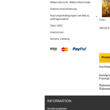
Widerrufsrecht, Widerrufsformular
Datenschutzerklärung
Nutzungsbedingungen oel-bild.at,
auftragsmalerei
Leon...
Über UNS
190,00 €
Impressum
Sichere Zahlung
Produ
hochwer
handgem
Format
Rahmen 
Rahmen
INFORMATION
Sonderangebote