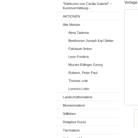
Vorlage
"Nähkunst von Cäcilia Gabriel" --
Kunstvermittlung--
AKTIONEN
Alte Meister
Alma Tadema
Beethoven-Joseph Karl Stieler
Faistauer Anton
Leon Frederic
Mozart-Edlinger Georg
Rubens, Peter Paul
Thomas cole
Lorenzo Lotto
Landschaftsmalerei
Blumenmalerei
Stillleben
Religiöse Kunst
Tiermalerei