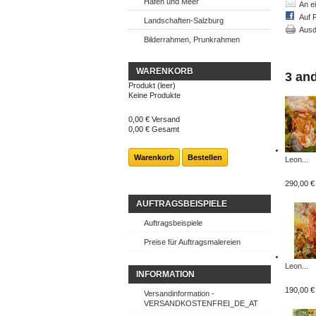
Hafen und Meer
An e
Auf 
Landschaften-Salzburg
Ausd
Bilderrahmen, Prunkrahmen
WARENKORB
3 an
Produkt
(leer)
Keine Produkte
0,00 €
Versand
0,00 €
Gesamt
Warenkorb
Bestellen
Leon...
290,00 €
AUFTRAGSBEISPIELE
Auftragsbeispiele
Preise für Auftragsmalereien
Leon...
INFORMATION
190,00 €
Versandinformation -
VERSANDKOSTENFREI_DE_AT