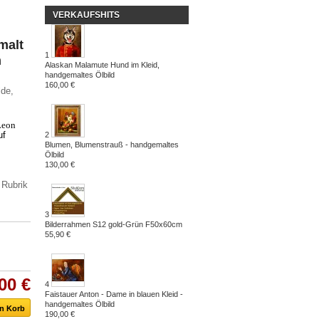
VERKAUFSHITS
malt
1
m
Alaskan Malamute Hund im Kleid,
handgemaltes Ölbild
160,00 €
de,
Leon
uf
2
Blumen, Blumenstrauß - handgemaltes
Ölbild
130,00 €
 Rubrik
3
Bilderrahmen S12 gold-Grün F50x60cm
55,90 €
00 €
4
Faistauer Anton - Dame in blauen Kleid -
handgemaltes Ölbild
190,00 €