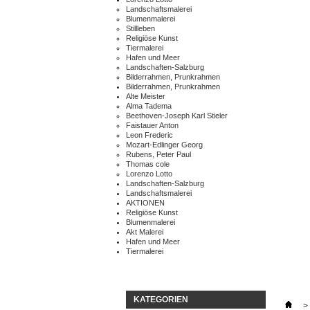
Landschaftsmalerei
Blumenmalerei
Stillleben
Religiöse Kunst
Tiermalerei
Hafen und Meer
Landschaften-Salzburg
Bilderrahmen, Prunkrahmen
Bilderrahmen, Prunkrahmen
Alte Meister
Alma Tadema
Beethoven-Joseph Karl Stieler
Faistauer Anton
Leon Frederic
Mozart-Edlinger Georg
Rubens, Peter Paul
Thomas cole
Lorenzo Lotto
Landschaften-Salzburg
Landschaftsmalerei
AKTIONEN
Religiöse Kunst
Blumenmalerei
Akt Malerei
Hafen und Meer
Tiermalerei
KATEGORIEN
>