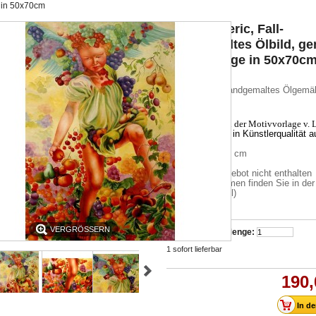
 in 50x70cm
Leon Frederic, Fall-
handgemaltes Ölbild, ge
nach Vorlage in 50x70c
hochwertiges handgemaltes Ölgemäl
signiert
handgemalt nach der Motivvorlage v. 
Frederic
(Ölfarbe in Künstlerqualität a
Leinwand)
Format: 50 x 70 cm
Rahmen im Angebot nicht enthalten
(passende Rahmen finden Sie in der
Rahmenauswahl)
VERGRÖSSERN
Menge:
1
sofort lieferbar
190,